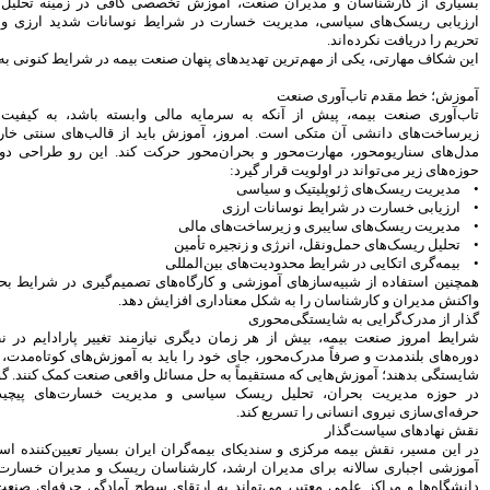
ی کافی در زمینه تحلیل سناریوهای بحران،
 نوسانات شدید ارزی و بیمه‌گری در فضای
پیروزی ترامپ، بورس ایران را
سرخ پوش کرد
عت بیمه در شرایط کنونی به شمار می‌رود.
بیمه رازی اولین شرکت ایرانی با
رتبه اعتباری بین المللی
سهامداران، صورت های مالی
 وابسته باشد، به کیفیت سرمایه انسانی و
موسسه کوثر را تصویب کردند
اید از قالب‌های سنتی خارج شده و به سمت
پیش بینی رشد 29 درصدی
کت کند. این رو طراحی دوره‌های تخصصی در
درآمدهای مالیاتی در سال 95
هنرمندان، نویسندگان و روزنامه
نگاران بیمه تکمیلی می شوند
تغییر رییس بورس به مذاق
سهامداران خوش آمد
سکان بورس راچه کسی تحویل
 تصمیم‌گیری در شرایط بحران، می‌تواند توان
گرفت
ش دهد.
سود خالص 11.633 میلیارد ریالی
بانک پاسارگاد در سال 94
ازمند تغییر پارادایم در نظام آموزش است.
 به آموزش‌های کوتاه‌مدت، کاربردی و مبتنی بر
اقتصاد مقاومتی تنها راه درمان
 واقعی صنعت کمک کنند. گواهینامه‌های مهارتی
اقتصاد ایران است
یریت خسارت‌های پیچیده، می‌تواند مسیر
شاخص ها هفته را سبز پوش آغاز
کردند
بیمه کوثر و موسسه اعتباری کوثر
یران بسیار تعیین‌کننده است. تدوین بسته‌های
به مشتریان یکدیگر خدمات می
ان ریسک و مدیران خسارت، همراه با همکاری
دهند
ی سطح آمادگی حرفه‌ای صنعت کمک شایانی کند.