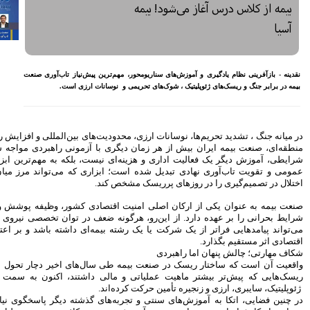
معیشتی کارکنان بانک‌ها
اختصاص وام به 40 هزار
بازنشسته تامین اجتماعی
مصوبه سازمان بورس در بلند
مدت به نفع بازار سهام و
صندوق‌های با درآمد ثابت است
ن پیش‌نیاز تاب‌آوری صنعت
ات ارزی است.
بازدید مدیرعامل بیمه کوثر از
کارگزاری بیمه نماد غدیر
اعلام آمادگی بورس انرژی برای
انتشار گواهی سپرده بر روی
ت‌های بین‌المللی و افزایش ریسک‌های سیاسی و
فرآورده‌های پالایشگاهی ‌
با آزمونی راهبردی مواجه شده است. در چنین
رشد ۱۶ درصدی مبلغ فروش
ت، بلکه به مهم‌ترین ابزار بقا، حفظ اعتماد
ماهانه ۲۷۶ شرکت تولیدی پذیرفته
اری که می‌تواند مرز میان مدیریت بحران و
شده در بورس تهران
.
افزایش سقف سرمایه‌گذاری
صندوق‌های با درآمد ثابت از
صادی کشور، وظیفه پوشش و جبران خسارت در
خواسته‌های همیشگی فعالان بازار
ضعف در توان تخصصی نیروی انسانی این صنعت،
بود
مه‌ای داشته باشد و بر اعتماد عمومی و ثبات
آخرین خبرها
راهکارهای اتصال بازار بیمه با
سال‌های اخیر دچار تحول اساسی شده است.
بازار سرمایه بررسی می شود
 داشتند، اکنون به سمت ریسک‌های چندلایه،
روایتی تازه از زندگی پدر مینیاتور
ی گذشته دیگر پاسخگوی نیازهای امروز نیست.
ایران با حمایت بانک پاسارگاد+
گزارش تصویری