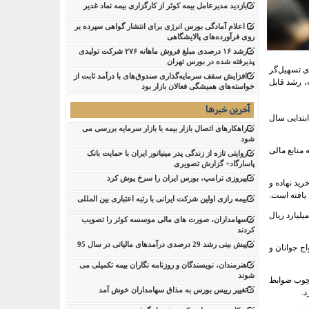
بازدید مدیرعامل بیمه کوثر از کارگزاری بیمه نماد غدیر
اعلام آمادگی بورس انرژی برای انتشار گواهی سپرده بر
روی فرآورده‌های پالایشگاهی ‌
رشد ۱۶ درصدی مبلغ فروش ماهانه ۲۷۶ شرکت تولیدی
پذیرفته شده در بورس تهران
ای تسهیل‌گر
افزایش سقف سرمایه‌گذاری صندوق‌های با درآمد ثابت از
ته، رشد قابل
خواسته‌های همیشگی فعالان بازار بود
آخرین خبرها
اهه ابتدایی سال
راهکارهای اتصال بازار بیمه با بازار سرمایه بررسی می
شود
منابع مالی
روایتی تازه از زندگی پدر مینیاتور ایران با حمایت بانک
پاسارگاد+ گزارش تصویری
پیروزی ترامپ، بورس ایران را سرخ پوش کرد
 نظیر خرید نهاده و
بیمه رازی اولین شرکت ایرانی با رتبه اعتباری بین المللی
د این بانک در حوزه قرض‌الحسنه اشاره کرد و ادامه داد: تا پایان مردادماه، بانک کشاورزی 115 هزار میلیارد ریال
سهامداران، صورت های مالی موسسه کوثر را تصویب
کردند
پیش بینی رشد 29 درصدی درآمدهای مالیاتی در سال 95
اج جوانان و
هنرمندان، نویسندگان و روزنامه نگاران بیمه تکمیلی می
شوند
هزار نفر از هموطنان عزیز در چارچوب ضوابط
تغییر رییس بورس به مذاق سهامداران خوش آمد
د.