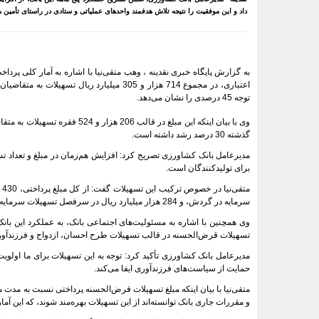
داد و این موفقیت را نتیجه تلاش هدفمند واحدهای عملیاتی و ستادی در راستای تأمی
به گزارش پایگاه خبری نقدینه ، وهب متقی‌نیا با اشاره به آمار کلی پرد
اعتباری، در مجموع 714 هزار و 305 میلیار
توجه 45 درصدی را نشان می‌دهد.
وی با بیان اینکه این مبلغ در ق
گذشته 30 درصد رشد داشته است.
مدیرعامل بانک کشاورزی تصریح کرد: افزایش هم‌زمان در مبلغ و تعداد
برای تولیدکنندگان است.
م
سرمایه در گردش، و 284 هزار میلیارد ریال در سرفصل تسهیلات سرمایه‌ای برای حمایت از سرمایه‌گذاری‌های توسعه‌ای و بلندمدت در زنجیره تأمین کشاورزی اختصاص یافته است.
تسهیلات قرض‌الحسنه در قالب تسهیلات طرح احسان، ازدواج و فرزندآوری
مدیرعامل بانک کشاورزی تأکید کرد: توجه به این تسهیلات برای ما اولویت
حمایت از سیاست‌های فرزندآوری ایفا می‌کند.
و مقررات جاری بانک توانسته‌اند از این تسهیلات بهره‌مند شوند، که این آ