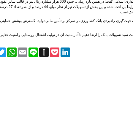
مدیرعامل بانک کشاورزی با اشاره به استفاده گسترده از ظرفیت‌های بانکداری اسلامی گفت: در همین بازه زمانی، حدود 600 هزار میلیارد ر
از قرض‌الحسنه، از جمله عقود مشارکتی و مرابحه، به متق
انک است.
دهنده جهت‌گیری راهبردی بانک کشاورزی در تمرکز بر تأمین مالی تولید، گسترش پوشش حمایتی 
 سبد تسهیلات بانک را ارتقا دهیم تا آثار مثبت آن در تولید، اشتغال روستایی و امنیت غذای
itter
WhatsApp
Email
Line
Instapaper
Pocket
LinkedIn