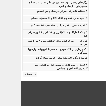
ارتقای رسمی موسسه آموزش عالی خاتم به دانشگاه با
حضور وزرای ارشاد و علوم
سختی های زیادی در این دو سال و نیم کشیدم
جزییات پرداخت وام 160، 120 و 80 میلیونی مسکن
تجربیات دوران تحریم را در پساتحریم حفظ می کنیم
بانک پاسارگاد واحد کارآفرین و اشتغالزای کشور معرفی
شد
برخی از روسای شعب برای خودشیرینی نرخ ها را تغییر
می دهند
شهرداری از بانک شهر بابت شعب الکترونیک، اجاره بها
نمی گیرد
بیمه زندگی خاورمیانه مجوز عرضه سهام گرفت
تجلیل از مدیرعامل موسسه کوثر به عنوان رهبر
کارآفرین اقتصادی و اجتماعی
مطالب بیشتر