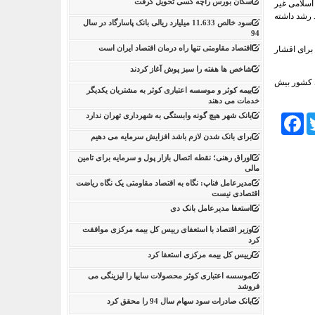
سکان بورس راچه کسی تحویل گرفت
یال نیز در قالب سایر عقود اسلامی غیر
اضیان واجد شرایط پرداخت شده و این بخش از تسهیلات نیز از نظر مبلغ، 44 درصد و از نظر تعداد 27 درصد رشد داشته
سود خالص 11.633 میلیارد ریالی بانک پاسارگاد در سال
94
اقتصاد مقاومتی تنها راه درمان اقتصاد ایران است
برای اقشار
شاخص ها هفته را سبز پوش آغاز کردند
ی کشور بیش
بیمه کوثر و موسسه اعتباری کوثر به مشتریان یکدیگر
خدمات می دهند
بانک شهر هیچ گونه وابستگی به شهرداری تهران ندارد
Facebook
Tw
برای بانک شدن لازم باشد افزایش سرمایه می دهیم
اوراق رهنی؛ نقطه اتصال بازار پول و سرمایه برای تامین
مالی
مدیرعامل فناپ: نگاه به اقتصاد مقاومتی یک نگاه ریاضت
اقتصادی نیست
استعفا مدیرعامل بانک دی
وزیر اقتصاد با استعفای رییس کل بیمه مرکزی موافقت
کرد
رییس کل بیمه مرکزی استعفا کرد
موسسه اعتباری کوثر محصولات سایپا را لیزینگی می
فروشد
بانک صادرات سود سهام سال 94 را محقق کرد