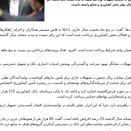
ن مالی مؤثر بخش کشاورزی و صنایع وابسته دانست.
اخت‌ها، گفت: در پنج ماه نخست سال جاری، با اتکا به تلاش مستمر همکاران و اجرای راهکاره
د ریال تسهیلات به متقاضیان و فعالان بخش کشاورزی پرداخت شده است که این رقم نسبت به مدت مشابه سال گذش
الب 206 هزار و 524 فقره تسهیلات به متقاضیان واجد شرایط پرداخت شده است، افزود: تعداد پرونده‌های پرداختی نیز نسبت به پنج م
 تسهیلات، نشانگر بهبود سرعت و گستردگی پوشش خدمات اعتباری بانک و تسهیل دسترسی به 
تقی‌نیا در خصوص ترکیب این تسهیلات گفت: از کل مبلغ پرداختی، 430 هزار میلیارد ریال به‌صورت تسهیلات جاری برای تأمین نیازهای کوتاه‌مدت تولیدکنندگان
وی همچنین با اشاره به مسئولیت‌های اجتماعی بانک، به عملکر
 و اشتغالزایی نهادهای حمایتی پرداخت کرده است.
 راهبردی دارد، چرا که این ابزار، نقش کلیدی در توانمندسازی اقشار آسیب‌پذیر، تسهیل ازدو
متقی‌نیا با بیان اینکه مبلغ تسهیلات قرض‌الحسنه پرداختی نسبت به مدت مشابه سال گذشته 53 درصد افزایش یافته است، گفت: 69 
مار نشان از اثربخشی سیاست‌های این بانک در دسترسی آسان‌تر گروه‌های هدف به منابع خرد دار