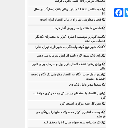
سکان بورس راچه کسی تحویل گرفت
سود خالص 11.633 میلیارد ریالی بانک پاسارگاد در سال
Facebook
Tw
94
اقتصاد مقاومتی تنها راه درمان اقتصاد ایران است
شاخص ها هفته را سبز پوش آغاز کردند
بیمه کوثر و موسسه اعتباری کوثر به مشتریان یکدیگر
خدمات می دهند
بانک شهر هیچ گونه وابستگی به شهرداری تهران ندارد
برای بانک شدن لازم باشد افزایش سرمایه می دهیم
اوراق رهنی؛ نقطه اتصال بازار پول و سرمایه برای تامین
مالی
مدیرعامل فناپ: نگاه به اقتصاد مقاومتی یک نگاه ریاضت
اقتصادی نیست
استعفا مدیرعامل بانک دی
وزیر اقتصاد با استعفای رییس کل بیمه مرکزی موافقت
کرد
رییس کل بیمه مرکزی استعفا کرد
موسسه اعتباری کوثر محصولات سایپا را لیزینگی می
فروشد
بانک صادرات سود سهام سال 94 را محقق کرد