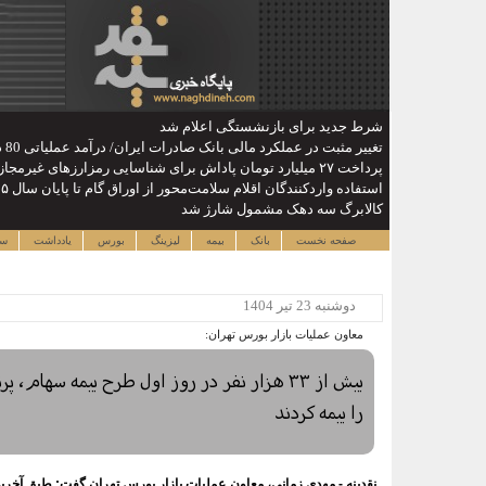
شرط جدید برای بازنشستگی اعلام شد
تغییر مثبت در عملکرد مالی بانک صادرات ایران/ درآمد عملیاتی 80 درصد رشد کرد
پرداخت ۲۷ میلیارد تومان پاداش برای شناسایی رمزارزهای غیرمجاز / کاهش سهم ایران از ماینینگ جهانی
استفاده واردکنندگان اقلام سلامت‌محور از اوراق گام تا پایان سال ۱۴۰۵ تمدید شد
کالابرگ سه دهک مشمول شارژ شد
صفحه نخست
بانک
بیمه
لیزینگ
بورس
یادداشت
سا
دوشنبه 23 تير 1404
معاون عملیات بازار بورس تهران:
بیش از ۳۳ هزار نفر در روز اول طرح بیمه سهام، 
را بیمه کردند
نقدینه - مهدی زمانی، معاون عملیات بازار بورس تهران گفت: طبق آخ