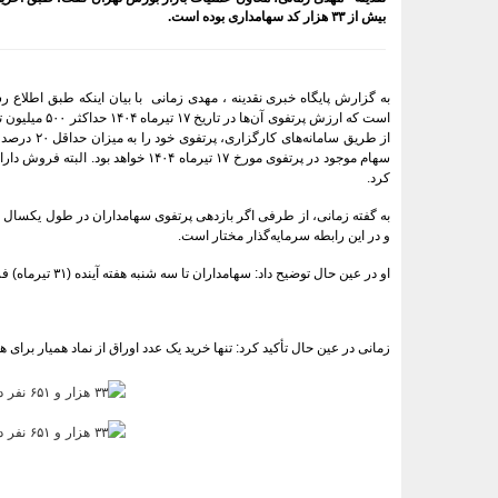
بیش از ۳۳ هزار کد سهامداری بوده است.
به گزارش پایگاه خبری نقدینه ، مهدی زمانی با بیان اینکه طبق اطلاع 
است که ارزش پرتفوی آن‌ها در تاریخ
۱۷
تیرماه
۱۴۰۴
حداکثر
۵۰۰
میلیون ت
از طریق سامانه‌های کارگزاری، پرتفوی خود را به میزان حداقل
۲۰
درصد در
سهام موجود در پرتفوی مورخ
۱۷
تیرماه
۱۴۰۴
خواهد بود. البته فروش دارا
.
کرد
به گفته زمانی، از طرفی اگر بازدهی پرتفوی سهامداران در طول یکسال 
.
و در این رابطه سرمایه‌گذار مختار است
او در عین حال توضیح داد: سهامداران تا سه شنبه هفته آینده (
۳۱
تیرماه) فر
زمانی در عین حال تأکید کرد: تنها خرید یک عدد اوراق از نماد همیار برای