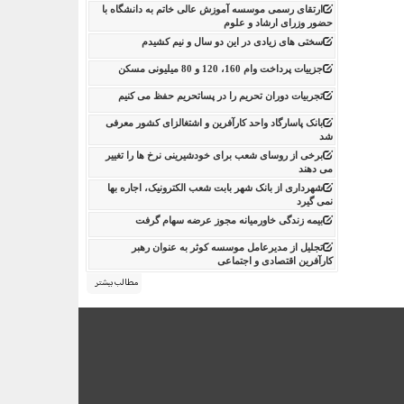
ارتقای رسمی موسسه آموزش عالی خاتم به دانشگاه با
حضور وزرای ارشاد و علوم
سختی های زیادی در این دو سال و نیم کشیدم
جزییات پرداخت وام 160، 120 و 80 میلیونی مسکن
تجربیات دوران تحریم را در پساتحریم حفظ می کنیم
بانک پاسارگاد واحد کارآفرین و اشتغالزای کشور معرفی
شد
برخی از روسای شعب برای خودشیرینی نرخ ها را تغییر
می دهند
شهرداری از بانک شهر بابت شعب الکترونیک، اجاره بها
نمی گیرد
بیمه زندگی خاورمیانه مجوز عرضه سهام گرفت
تجلیل از مدیرعامل موسسه کوثر به عنوان رهبر
کارآفرین اقتصادی و اجتماعی
مطالب بیشتر