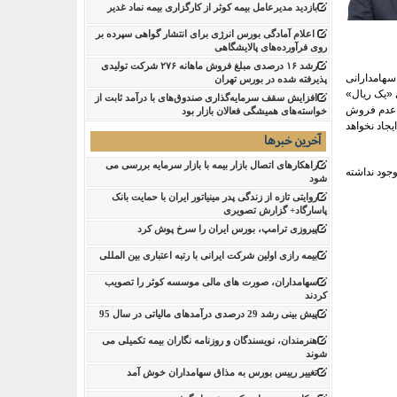
بازدید مدیرعامل بیمه کوثر از کارگزاری بیمه نماد غدیر
اعلام آمادگی بورس انرژی برای انتشار گواهی سپرده بر
روی فرآورده‌های پالایشگاهی ‌
رشد ۱۶ درصدی مبلغ فروش ماهانه ۲۷۶ شرکت تولیدی
سهامدارانی
پذیرفته شده در بورس تهران
ی «یک ریال»
افزایش سقف سرمایه‌گذاری صندوق‌های با درآمد ثابت از
عدم فروش
خواسته‌های همیشگی فعالان بازار بود
یجاد نخواهد
آخرین خبرها
راهکارهای اتصال بازار بیمه با بازار سرمایه بررسی می
جود نداشته
شود
روایتی تازه از زندگی پدر مینیاتور ایران با حمایت بانک
پاسارگاد+ گزارش تصویری
پیروزی ترامپ، بورس ایران را سرخ پوش کرد
بیمه رازی اولین شرکت ایرانی با رتبه اعتباری بین المللی
سهامداران، صورت های مالی موسسه کوثر را تصویب
کردند
پیش بینی رشد 29 درصدی درآمدهای مالیاتی در سال 95
هنرمندان، نویسندگان و روزنامه نگاران بیمه تکمیلی می
شوند
تغییر رییس بورس به مذاق سهامداران خوش آمد