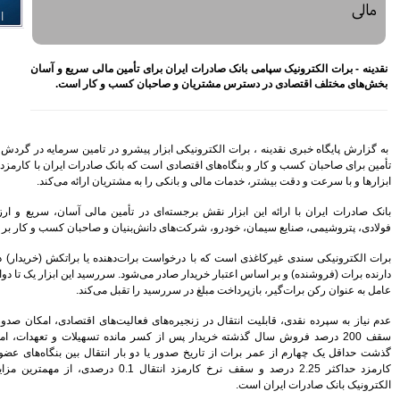
اختصاص وام به 40 هزار
بازنشسته تامین اجتماعی
مصوبه سازمان بورس در بلند
مدت به نفع بازار سهام و
أمین مالی سریع و آسان
صندوق‌های با درآمد ثابت است
کسب و کار است.
بازدید مدیرعامل بیمه کوثر از
کارگزاری بیمه نماد غدیر
اعلام آمادگی بورس انرژی برای
انتشار گواهی سپرده بر روی
رو در تامین سرمایه در گردش و تأمین مالی زنجیره
فرآورده‌های پالایشگاهی ‌
انک صادرات ایران با کارمزد و هزینه کمتر از سایر
رشد ۱۶ درصدی مبلغ فروش
شتریان ارائه می‌کند.
ماهانه ۲۷۶ شرکت تولیدی پذیرفته
شده در بورس تهران
 تأمین مالی آسان، سریع و ارزان بخش‌های مختلف
افزایش سقف سرمایه‌گذاری
نیان و صاحبان کسب و کار بر عهده گرفته است.
صندوق‌های با درآمد ثابت از
خواسته‌های همیشگی فعالان بازار
هنده یا براتکش (خریدار) در وجه یا به حواله‌کرد
بود
د. سررسید این ابزار یک تا دوازده ماهه است و بانک
تقبل می‌کند.
آخرین خبرها
لیت‌های اقتصادی، امکان صدور برات الکترونیکی تا
راهکارهای اتصال بازار بیمه با
بازار سرمایه بررسی می شود
ر مانده تسهیلات و تعهدات، امکان تنزیل در صورت
ر انتقال بین بنگاه‌های عضو زنجیره تامین و نرخ
روایتی تازه از زندگی پدر مینیاتور
کارمزد حداکثر 2.25 درصد و سقف نرخ کارمزد انتقال 0.1 درصدی، از مهمترین مزایا و ویژگی‌های برات
ایران با حمایت بانک پاسارگاد+
گزارش تصویری