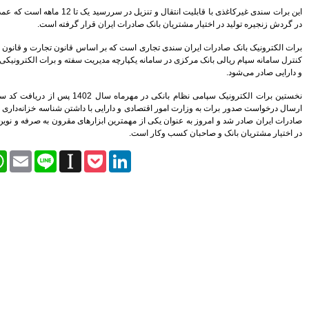
پیروزی ترامپ، بورس ایران را
این برات سندی غیرکاغذی با قابلیت انتقال و تنزیل در سررسید یک تا 12 ماهه است که عمدتا برای تأمین سرمایه
سرخ پوش کرد
ن قرار گرفته است.
بیمه رازی اولین شرکت ایرانی با
رتبه اعتباری بین المللی
اساس قانون تجارت و قانون تجارت الکترونیک و با
سهامداران، صورت های مالی
یریت سفته و برات الکترونیکی وزارت امور اقتصادی
موسسه کوثر را تصویب کردند
پیش بینی رشد 29 درصدی
درآمدهای مالیاتی در سال 95
نخستین برات الکترونیک سپامی نظام بانکی در مهرماه سال 1402 پس از دریافت کد سپام از بانک مرکزی و
هنرمندان، نویسندگان و روزنامه
ی با داشتن شناسه خزانه‌داری کل کشور توسط بانک
نگاران بیمه تکمیلی می شوند
زارهای مقرون به صرفه و نوین بانکداری الکترونیک،
تغییر رییس بورس به مذاق
سهامداران خوش آمد
Facebook
Twitter
WhatsApp
Email
Line
Instapaper
Pock
سکان بورس راچه کسی تحویل
گرفت
سود خالص 11.633 میلیارد ریالی
بانک پاسارگاد در سال 94
اقتصاد مقاومتی تنها راه درمان
اقتصاد ایران است
شاخص ها هفته را سبز پوش آغاز
کردند
بیمه کوثر و موسسه اعتباری کوثر
به مشتریان یکدیگر خدمات می
دهند
بانک شهر هیچ گونه وابستگی به