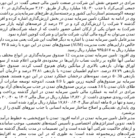
جمعی گفت: در این دوره پلتفرم تامین مالی
پیروزی ترامپ، بورس ایران را
جمعی آی‌بی‌کراد با جذب ۱۵,۰۳۰ میلیارد ریال از طریق ۳,۱۲۰ سرمایه‌گذاری در ۶۰ طرح، گامی مؤثر در
سرخ پوش کرد
‌های سرمایه‌پذیر برداشت.
زش‌گذاری اشاره کرده و افزود: تمدن در یکسال
بیمه رازی اولین شرکت ایرانی با
گذشته ۷ شرکت را ارزش‌گذاری کرد و در ۲۲ درصد از عرضه‌های اولیه بازار سرمایه (۵ مورد از ۲۳
رتبه اعتباری بین المللی
ه از جمله شرکت‌های ارزشگذاری شده توسط
سهامداران، صورت های مالی
کت کوچین اشاره نمود.
موسسه کوثر را تصویب کردند
این شرکت یعنی مدیریت دارایی‌ها افزود: ارزش
پیش بینی رشد 29 درصدی
خالص دارایی‌های تحت مدیریت (AUM) صندوق‌های تمدن در این دوره با رشد ۳۲.۵ درصدی، از ۷۰۷,۴۲۴
درآمدهای مالیاتی در سال 95
هنرمندان، نویسندگان و روزنامه
ایه تمدن مدیریت 12 صندوق سرمایه‌گذاری در انواع مختلف را عهده‌دار است که
نگاران بیمه تکمیلی می شوند
ه‌ی قانونی اعلام شده از سوی سازمان بورس و
نوع کسب کردند. صندوق «طلای تابان تمدن» با
تغییر رییس بورس به مذاق
سهامداران خوش آمد
بازدهی ۸۷.۷۹ درصد، «تداوم اطمینان تمدن» با بازدهی ۳۲.۸۱ درصد و «آرمان آتیه درخشان مس» با
د تمدن در این دوره هستند. همچنین در موضوع جذب
سکان بورس راچه کسی تحویل
سرمایه نیز صندوق‌های گنجینه زرین شهر با 8.9 همت، اندوخته توسعه صادرات آرمانی با 4.9 همت و
گرفت
سود خالص 11.633 میلیارد ریالی
ن در ادوار گذشته پرداخت و گفت: سود خالص
بانک پاسارگاد در سال 94
شرکت روندی صعودی داشت: از ۱۴,۸۲۰ میلیارد ریال در سال مالی ۱۴۰۲ به ۲۰,۰۴۰ میلیارد ریال در ۱۴۰۳
اقتصاد مقاومتی تنها راه درمان
اقتصاد ایران است
جذب نیروهای کلیدی را از پایه‌های این موفقیت
شاخص ها هفته را سبز پوش آغاز
کردند
ا تنوع‌بخشی به خطوط درآمدی خود و شرکت‌های
‌های تخصصی، موجب ساماندهی شرکت‌های تابعه
بیمه کوثر و موسسه اعتباری کوثر
 در مدت یکسال گذشته منجر به بهبود عملکرد
به مشتریان یکدیگر خدمات می
 این مدت منجر به افزایش سوددهی شرکت
دهند