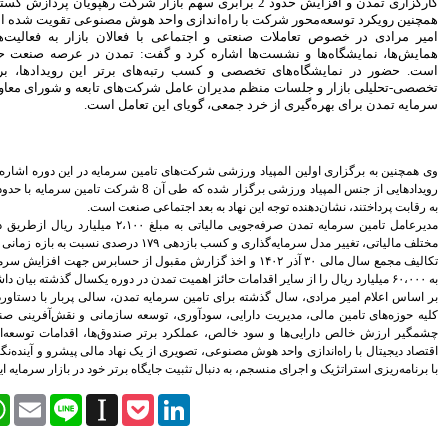
 2 برابری سهم بازار شرکت رهپویان پردازش گستر صحرا شده است.
بانک شهر هیچ گونه وابستگی به
د هوش مصنوعی تقویت شده است.
شهرداری تهران ندارد
فعالان بازار به فعالیت‌های این شرکت در
برای بانک شدن لازم باشد
فت: تمدن در عرصه صنعت حضوری فعال داشته
افزایش سرمایه می دهیم
ی برتر این رویدادها، برگزاری نشست‌های
اوراق رهنی؛ نقطه اتصال بازار
‌های تابعه و شورای معاونین و مدیران تامین
پول و سرمایه برای تامین مالی
تعامل است.
مدیرعامل فناپ: نگاه به اقتصاد
مقاومتی یک نگاه ریاضت اقتصادی
نیست
ن سرمایه در این دوره اشاره کرده و افزود: اجرای
استعفا مدیرعامل بانک دی
رویدادهایی از جنس المپیاد ورزشی برگزار شده که طی آن 8 شرکت تامین سرمایه با حدود 300 ورزشکار با هم
ی صنعت است.
وزیر اقتصاد با استعفای رییس کل
بیمه مرکزی موافقت کرد
مدیرعامل تامین سرمایه تمدن صرفه‌جویی مالیاتی به مبلغ ۲،۱۰۰ میلیارد ریال ازطریق دفاعیات در هیات‌های
مختلف مالیاتی، تغییر مدل سرمایه‌گذاری و کسب بازدهی ۱۷۹ درصدی نسبت به بازه زمانی مشابه سال قبل، رفع
رییس کل بیمه مرکزی استعفا کرد
تکالیف مجمع سال مالی ۳۰ آذر ۱۴۰۲ و اخذ گزارش مقبول از حسابرس جهت افزایش سرمایه شرکت از ۲۰،۰۰۰
موسسه اعتباری کوثر محصولات
سایپا را لیزینگی می فروشد
تمدن، سالی پربار با دستاوردهای قابل ملاحظه در
سعه سازمانی و نقش‌آفرینی صنعتی بوده است. رشد
بانک صادرات سود سهام سال 94
را محقق کرد
ر صندوق‌ها، اقدامات توسعه‌ای و حرکت به سمت
ک نهاد مالی پیشرو و آینده‌نگر را ترسیم می‌کند که
ارتقای رسمی موسسه آموزش
عالی خاتم به دانشگاه با حضور
اه برتر خود در بازار سرمایه ایران است.
وزرای ارشاد و علوم
Facebook
Twitter
WhatsApp
Email
Line
Instapaper
Pock
سختی های زیادی در این دو سال
و نیم کشیدم
جزییات پرداخت وام 160، 120 و