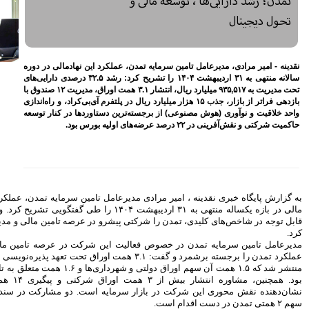
معیشتی کارکنان بانک‌ها
اختصاص وام به 40 هزار
بازنشسته تامین اجتماعی
مصوبه سازمان بورس در بلند
مدت به نفع بازار سهام و
 این نهادمالی در دوره
صندوق‌های با درآمد ثابت است
سالانه منتهی به ۳۱ اردیبهشت ۱۴۰۴ را تشریح کرد: رشد ۳۲.۵ درصدی دارایی‌های
بازدید مدیرعامل بیمه کوثر از
تحت مدیریت به ۹۳۵,۵۱۷ میلیارد ریال، انتشار ۳.۱ همت اوراق، مدیریت ۱۲ صندوق با
کارگزاری بیمه نماد غدیر
ل در پلتفرم آی‌بی‌کراد، و راه‌اندازی
اوردها در کنار توسعه
اعلام آمادگی بورس انرژی برای
انتشار گواهی سپرده بر روی
فرآورده‌های پالایشگاهی ‌
رشد ۱۶ درصدی مبلغ فروش
ماهانه ۲۷۶ شرکت تولیدی پذیرفته
شده در بورس تهران
افزایش سقف سرمایه‌گذاری
 تامین سرمایه تمدن، عملکرد چشمگیر این نهاد
صندوق‌های با درآمد ثابت از
خواسته‌های همیشگی فعالان بازار
 بازه یکساله منتهی به ۳۱ اردیبهشت ۱۴۰۴ را طی گفتگویی تشریح کرد. وی با اشاره به رشد
بود
 در عرصه تامین مالی و مدیریت دارایی معرفی
آخرین خبرها
شرکت در عرصه تامین مالی و انتشار اوراق،
برجسته برشمرد و گفت: ۳.۱ همت اوراق تحت تعهد پذیره‌نویسی و بازارگردانی تمدن
راهکارهای اتصال بازار بیمه با
منتشر شد که ۱.۵ همت آن سهم اوراق دولتی و شهرداری‌ها و ۱.۶ همت متعلق به تامین مالی شرکت‌ها
بازار سرمایه بررسی می شود
بود. همچنین، مشاوره انتشار بیش از ۳ همت اوراق شرکتی و پیگیری ۱۴ همت انتشار صکوک،
روایتی تازه از زندگی پدر مینیاتور
است. دو مشارکت در سندیکاهای بزرگ نیز با
ایران با حمایت بانک پاسارگاد+
گزارش تصویری